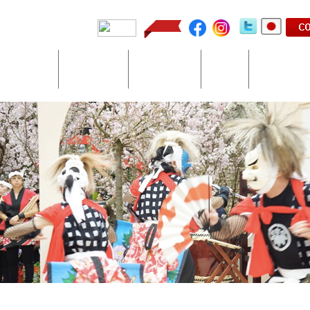
SIC & DANCE
Other Services
Performances
Events
Artists/Group
グ ループ
その他
パフォーマンス
イベント
日本からシン