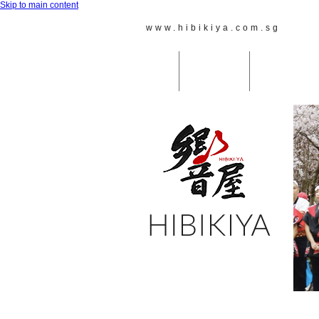
Skip to main content
www.hibikiya.com.sg
Reach
Home
Taiko Lessons
JAPANESE MU
ホーム
太鼓教室
天鼓＆その他の